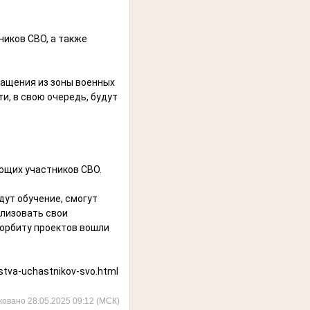
ников СВО, а также
ращения из зоны военных
и, в свою очередь, будут
ющих участников СВО.
дут обучение, смогут
ализовать свои
 орбиту проектов вошли
stva-uchastnikov-svo.html
ковано 28.05.2025 09:12 (МСК)