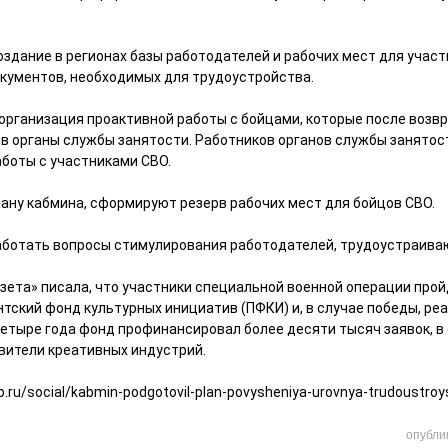
здание в регионах базы работодателей и рабочих мест для участ
ументов, необходимых для трудоустройства.
 организация проактивной работы с бойцами, которые после возв
 в органы службы занятости. Работников органов службы занятост
аботы с участниками СВО.
плану кабмина, сформируют резерв рабочих мест для бойцов СВО.
аботать вопросы стимулирования работодателей, трудоустраива
зета» писала, что участники специальной военной операции прой
нтский фонд культурных инициатив (ПФКИ) и, в случае победы, ре
четыре года фонд профинансировал более десяти тысяч заявок, в
вители креативных индустрий.
p.ru/social/kabmin-podgotovil-plan-povysheniya-urovnya-trudoustroy
опубли