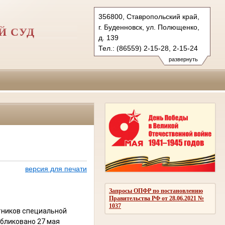
356800, Ставропольский край,
г. Буденновск, ул. Полющенко,
Й СУД
д. 139
Тел.: (86559) 2-15-28, 2-15-24
bgvs.stv@sudrf.ru
развернуть
версия для печати
Запросы ОПФР по постановлению
Правительства РФ от 28.06.2021 №
1037
ников специальной
бликовано 27 мая