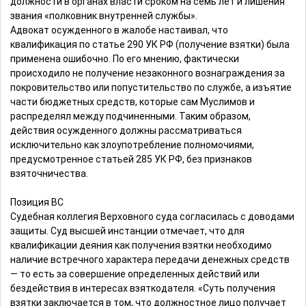
должности в органах власти сроком на семь лет и лишения
звания «полковник внутренней службы».
Адвокат осужденного в жалобе настаивал, что
квалификация по статье 290 УК РФ (получение взятки) была
применена ошибочно. По его мнению, фактически
происходило не получение незаконного вознаграждения за
покровительство или попустительство по службе, а изъятие
части бюджетных средств, которые сам Муслимов и
распределял между подчиненными. Таким образом,
действия осужденного должны рассматриваться
исключительно как злоупотребление полномочиями,
предусмотренное статьей 285 УК РФ, без признаков
взяточничества.
Позиция ВС
Судебная коллегия Верховного суда согласилась с доводами
защиты. Суд высшей инстанции отмечает, что для
квалификации деяния как получения взятки необходимо
наличие встречного характера передачи денежных средств
— то есть за совершение определенных действий или
бездействия в интересах взяткодателя. «Суть получения
взятки заключается в том, что должностное лицо получает