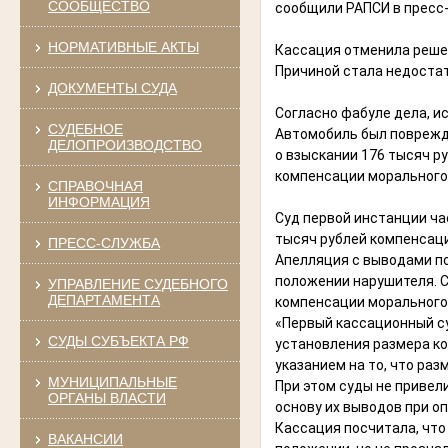
СООБЩЕСТВО
сообщили РАПСИ в пресс-
НОРМАТИВНЫЕ АКТЫ
Кассация отменила реше
Причиной стала недоста
ДОКУМЕНТЫ СУДА
Согласно фабуле дела, и
СУДЕБНОЕ
Автомобиль был поврежде
ДЕЛОПРОИЗВОДСТВО
о взыскании 176 тысяч р
компенсации морального
СПРАВОЧНАЯ
ИНФОРМАЦИЯ
Суд первой инстанции ча
тысяч рублей компенсаци
ПРЕСС-СЛУЖБА
Апелляция с выводами по
положении нарушителя. С
УПРАВЛЕНИЕ СУДЕБНОГО
ДЕПАРТАМЕНТА
компенсации морального 
«Первый кассационный с
СУДЫ СУБЪЕКТА РФ
установления размера ко
указанием на то, что ра
МУНИЦИПАЛЬНЫЕ
При этом суды не привел
ОРГАНЫ ВЛАСТИ
основу их выводов при о
Кассация посчитала, чт
ВАКАНСИИ