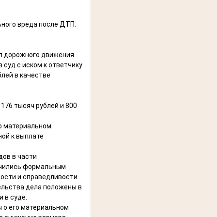
ного вреда после ДТП.
ил дорожного движения.
 суд с иском к ответчику
блей в качестве
176 тысяч рублей и 800
 о материальном
ной к выплате
дов в части
ничились формальным
ности и справедливости.
ельства дела положены в
 в суде.
 о его материальном