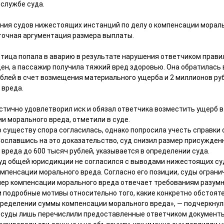
службе суда.
ния судов нижестоящих инстанций по делу о компенсации мораль
точная аргументация размера выплаты.
стица попала в аварию в результате нарушения ответчиком прав
н, а пассажир получила тяжкий вред здоровью . Она обратилась в
ублей в счет возмещения материального ущерба и 2 миллионов ру
 вреда.
стично удовлетворил иск и обязал ответчика возместить ущерб в 
и морального вреда, отметили в суде.
 существу спора согласилась, однако попросила учесть справки
ославшись на это доказательство, суд снизил размер присужден
вреда до 600 тысяч рублей, указывается в определении суда.
уд общей юрисдикции не согласился с выводами нижестоящих су
мпенсации морального вреда. Согласно его позиции, суды огра
змер компенсации морального вреда отвечает требованиям разум
и подробные мотивы относительно того, какие конкретно обстоят
пределении суммы компенсации морального вреда», — подчеркнули
о суды лишь перечислили предоставленные ответчиком документы