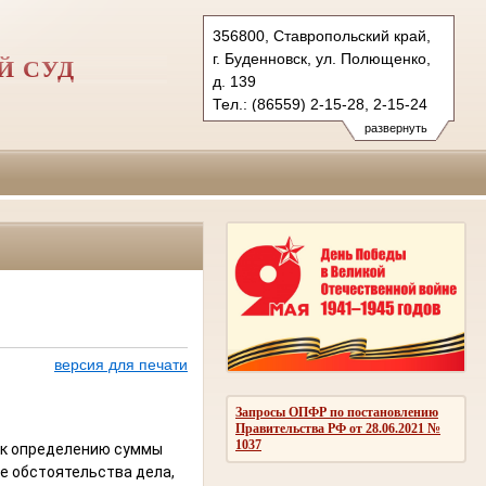
356800, Ставропольский край,
г. Буденновск, ул. Полющенко,
Й СУД
д. 139
Тел.: (86559) 2-15-28, 2-15-24
bgvs.stv@sudrf.ru
развернуть
версия для печати
Запросы ОПФР по постановлению
Правительства РФ от 28.06.2021 №
1037
 к определению суммы
е обстоятельства дела,