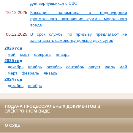
для вернувшихся с СВО
10.12.2025
Кассация напомнила о недопущении
формального назначения суммы морального
вреда
05.12.2025
В срок службы по призыву предлагают не
засчитывать самоволку дольше двух суток
2026 год
май
март
февраль
январь
2025 год
декабрь
ноябрь
октябрь
сентябрь
август
июль
май
март
февраль
январь
2024 год
декабрь
ноябрь
ПОДАЧА ПРОЦЕССУАЛЬНЫХ ДОКУМЕНТОВ В
ЭЛЕКТРОННОМ ВИДЕ
О СУДЕ