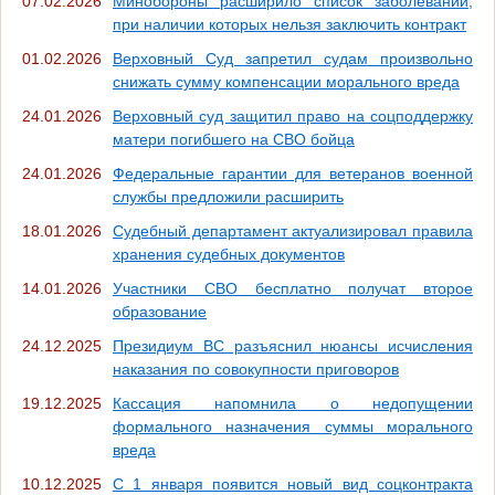
07.02.2026
Минобороны расширило список заболеваний,
при наличии которых нельзя заключить контракт
01.02.2026
Верховный Суд запретил судам произвольно
снижать сумму компенсации морального вреда
24.01.2026
Верховный суд защитил право на соцподдержку
матери погибшего на СВО бойца
24.01.2026
Федеральные гарантии для ветеранов военной
службы предложили расширить
18.01.2026
Судебный департамент актуализировал правила
хранения судебных документов
14.01.2026
Участники СВО бесплатно получат второе
образование
24.12.2025
Президиум ВС разъяснил нюансы исчисления
наказания по совокупности приговоров
19.12.2025
Кассация напомнила о недопущении
формального назначения суммы морального
вреда
10.12.2025
С 1 января появится новый вид соцконтракта